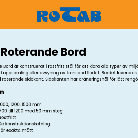
 Roterande Bord
Bord är konstruerat i rostfritt stål för att klara alla typer av milj
id uppsamling eller avsyning av transportflödet. Bordet leverera
 roterande sidokant. Sidokanten har dräneringshål för lätt rengö
on
1000, 1200, 1500 mm
700 till 1200 med 50 mm steg
Rostfritt
Se konstruktionskatalog
för exakta mått