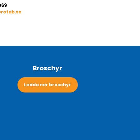
069
@rotab.se
Broschyr
Ladda ner broschyr