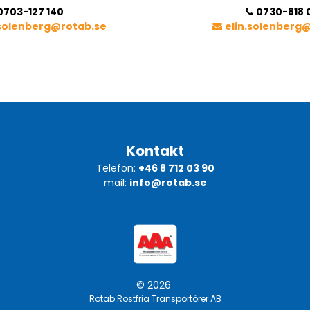
0703-127 140
0730-818 
.solenberg@rotab.se
elin.solenberg
Kontakt
Telefon:
+46 8 712 03 90
mail:
info@rotab.se
© 2026
Rotab Rostfria Transportörer AB