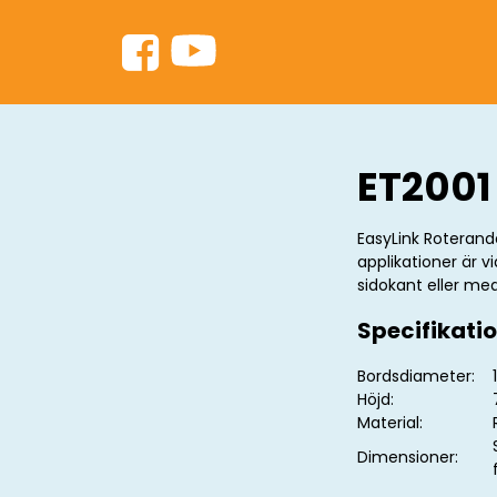
ET2001
EasyLink Roterande 
applikationer är v
sidokant eller med
Specifikati
Bordsdiameter:
Höjd:
Material:
Dimensioner: