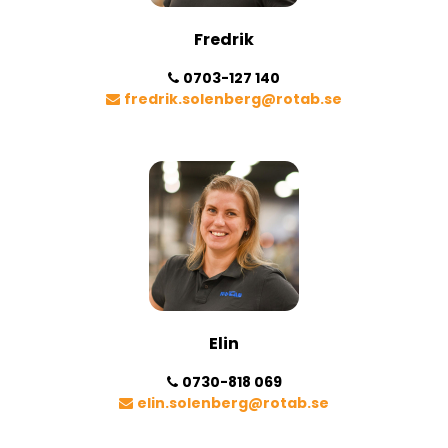
Fredrik
0703-127 140
fredrik.solenberg@rotab.se
Elin
0730-818 069
elin.solenberg@rotab.se