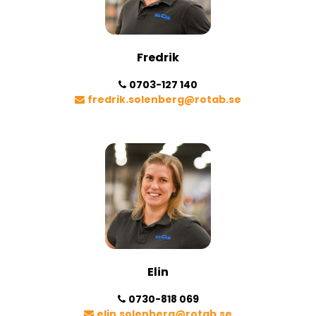
Fredrik
0703-127 140
fredrik.solenberg@rotab.se
Elin
0730-818 069
elin.solenberg@rotab.se